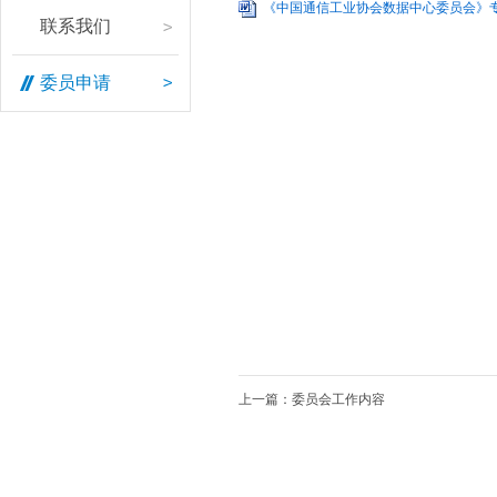
介
新
皮
《中国通信工业协会数据中心委员会》专家
联系我们
绍
闻
书
联
委
优
委员申请
系
员
秀
我
会
案
们
活
例
委
动
员
通
申
知
请
公
告
上一篇：委员会工作内容