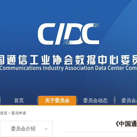
首页
关于委员会
委员会动态
委员会
委
委
标
首页
>
委员申请
员
员
准
《中国通
委员会介绍
会
会
白