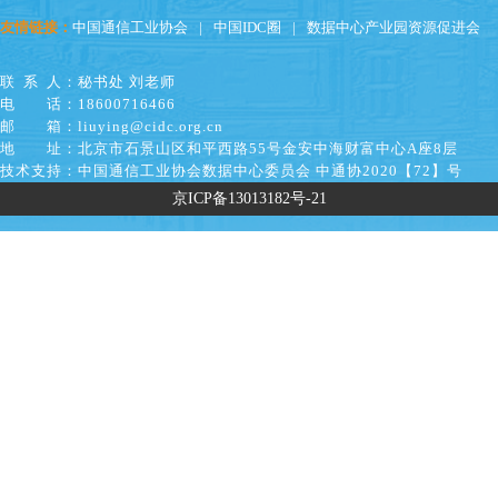
友情链接：
中国通信工业协会
|
中国IDC圈
|
数据中心产业园资源促进会
联系人
：秘书处 刘老师
电话
：18600716466
邮箱
：liuying@cidc.org.cn
地址
：北京市石景山区和平西路55号金安中海财富中心A座8层
技术支持
：中国通信工业协会数据中心委员会 中通协2020【72】号
京ICP备13013182号-21