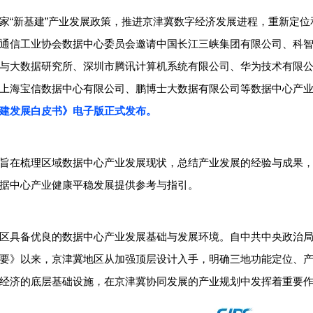
皮
心
家“新基建”产业发展政策，推进京津冀数字经济发展进程，重新定
书
园
通信工业协会数据中心委员会邀请中国长江三峡集团有限公司、科智
优
区
与大数据研究所、深圳市腾讯计算机系统有限公司、华为技术有限
秀
产
上海宝信数据中心有限公司、鹏博士大数据有限公司等数据中心产
案
业
建发展白皮书》电子版正式发布。
例
生
态
平
旨在梳理区域数据中心产业发展现状，总结产业发展的经验与成果
台
据中心产业健康平稳发展提供参考与指引。
算
力
区具备优良的数据中心产业发展基础与发展环境。自中共中央政治局20
公
要》以来，京津冀地区从加强顶层设计入手，明确三地功能定位、
共
经济的底层基础设施，在京津冀协同发展的产业规划中发挥着重要
服