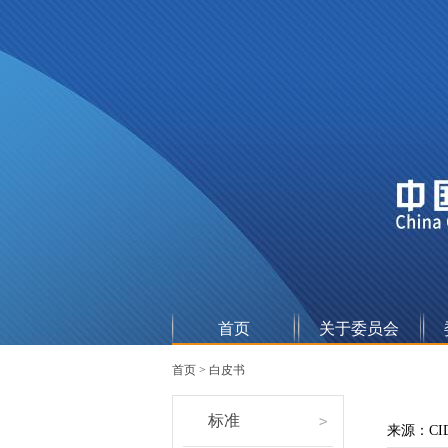
首页
关于委员会
委
委
首页
>
白皮书
员
员
标准
会
会
来源：CI