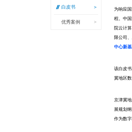
介
新
白皮书
为响应国
绍
闻
程。中国
联
委
优秀案例
院云计算
系
员
限公司、
我
会
中心新基
们
活
委
动
员
通
该白皮书
申
知
冀地区数
请
公
告
京津冀地
展规划纲
作为数字