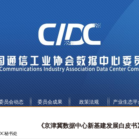
委员会动态
委员会成果
政策法规
产业生态平
标
数
准
据
《京津冀数据中心新基建发展白皮书
白
中
DC秘书处