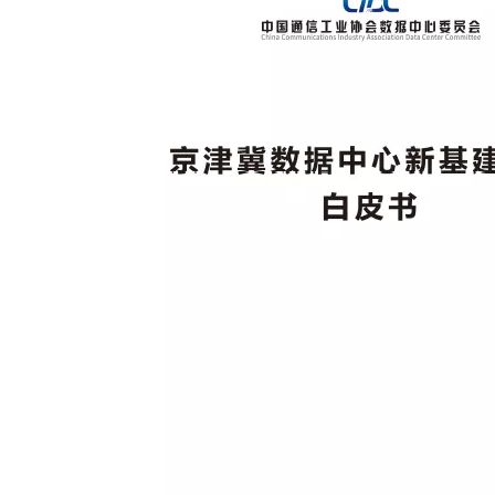
务
平
台