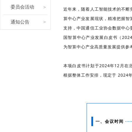
介
新
皮
委员会活动
近年来，随着人工智能技术的不断
绍
闻
书
算中心产业发展现状，精准把握智
联
委
优
通知公告
支持，中国通信工业协会数据中心
系
员
秀
国智算中心产业发展白皮书（20
我
会
案
为智算中心产业高质量发展提供参
们
活
例
委
动
本项白皮书计划于2024年12月在
员
通
根据整体工作安排，现定于 202
申
知
请
公
告
一、会议时间