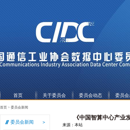
首页
关于委员会
委员会动态
委员会
委
委
标
首页
>
委员会新闻
员
员
准
《中国智算中心产业发
委员会新闻
会
会
白
来源：本站