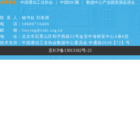
友情链接：
中国通信工业协会
|
中国IDC圈
|
数据中心产业园资源促进会
联系人
：秘书处 刘老师
电话
：18600716466
邮箱
：liuying@cidc.org.cn
地址
：北京市石景山区和平西路55号金安中海财富中心A座8层
技术支持
：中国通信工业协会数据中心委员会 中通协2020【72】号
京ICP备13013182号-21